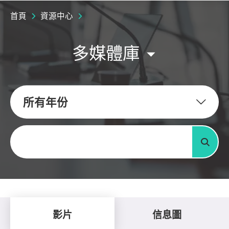
首頁
資源中心
多媒體庫
所有年份
關鍵字
搜尋
影片
信息圖