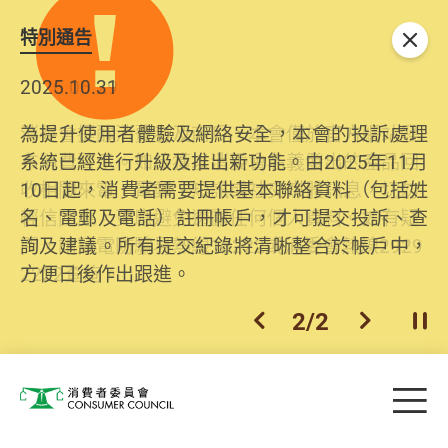
特別通告
關閉
2026.06.29
2025.10.31
消委會提醒消費者及商戶，本會僅於官方網站發
為提升使用者體驗及網絡安全，本會的投訴處理
布消費警示。如接獲以消委會名義發出的產品回
系統已經進行升級及推出新功能。由2025年11月
收相關來電、電郵、短訊或社交媒體訊息，切勿
10日起，消費者需要提供基本聯絡資料（包括姓
輕信回應，更應避免透露任何個人資料。如有疑
名、電郵及電話）註冊帳戶，才可提交投訴、查
問，請致電防騙易熱線18222或消委會熱線2929
詢及建議。所有提交紀錄將清晰整合於帳戶中，
2222查詢。
方便日後作出跟進。
2
/
2
上一個
下一個
開
Skip to main content
目
消費者委員會