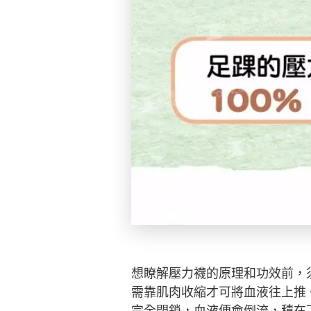
想瞭解壓力襪的原理和功效前，
需靠肌肉收縮才可將血液往上推
完全閉鎖，血液便會倒流，積在