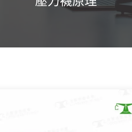
壓力襪原理