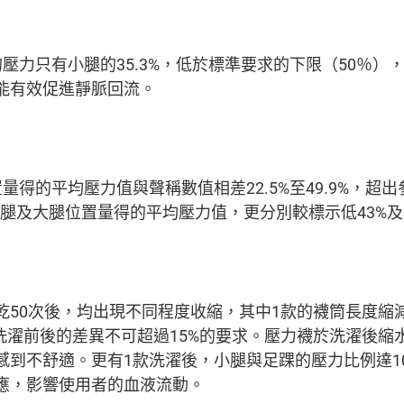
壓力只有小腿的35.3%，低於標準要求的下限（50％）
能有效促進靜脈回流。
量得的平均壓力值與聲稱數值相差22.5%至49.9%，超
小腿及大腿位置量得的平均壓力值，更分別較標示低43%及
50次後，均出現不同程度收縮，其中1款的襪筒長度縮減達
洗濯前後的差異不可超過15%的要求。壓力襪於洗濯後
到不舒適。更有1款洗濯後，小腿與足踝的壓力比例達10
應，影響使用者的血液流動。