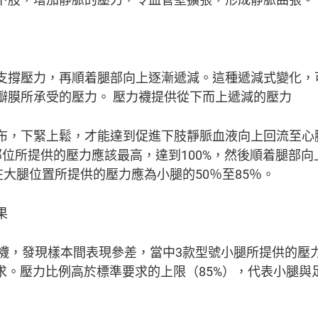
支撐壓力，再順着腿部向上逐漸遞減。這種遞減式變化，
瓣膜所承受的壓力。 壓力襪提供從下而上遞減的壓力
布，下緊上鬆，才能達到促進下肢靜脈血液向上回流至心
足踝部位所提供的壓力應該最高，達到100%，然後順着腿部
在大腿位置所提供的壓力應為小腿的50％至85％。
果
襪，發現樣本間表現參差，當中3款型號小腿所提供的壓力
要求。壓力比例高於標準要求的上限（85%），代表小腿