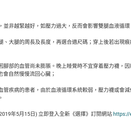
款式，並非越緊越好，如壓力過大，反而會影響雙腿血液循
、小腿、大腿的周長及長度，再選合適尺碼；穿上後若出現
襪，因腳部的血管尚未膨脹。晚上睡覺時不宜穿着壓力襪，
也會自然慢慢流回心臟；
其他血管疾病的患者，由於血液循環系統較弱，壓力襪或會
。
2019年5月15日) 立即登入全新《選擇》訂閱網站
https:/