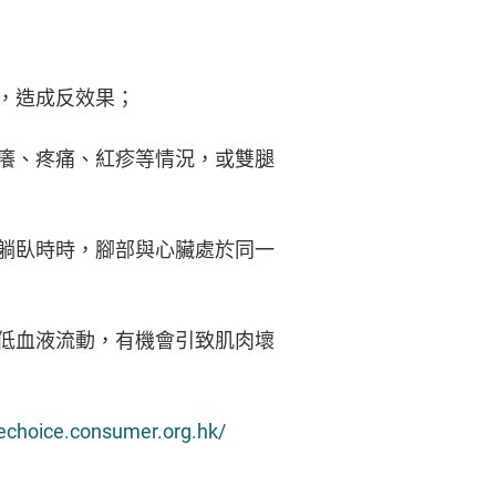
環，造成反效果；
痕癢、疼痛、紅疹等情況，或雙腿
因躺臥時時，腳部與心臟處於同一
減低血液流動，有機會引致肌肉壞
/echoice.consumer.org.hk/