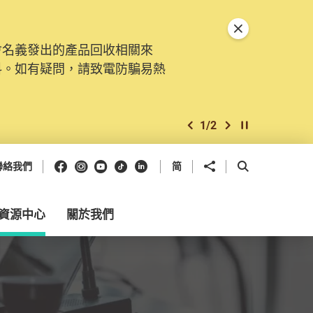
關閉特別通告
會名義發出的產品回收相關來
料。如有疑問，請致電防騙易熱
1
/
2
上一個
下一個
開始/暫停幻燈
Facebook
Instagram
Youtube
抖音
領英
分享到
開啟搜尋框
聯絡我們
简
資源中心
關於我們