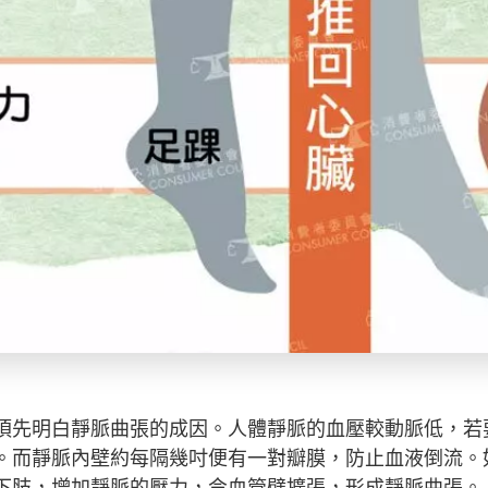
須先明白靜脈曲張的成因。人體靜脈的血壓較動脈低，若
。而靜脈內壁約每隔幾吋便有一對瓣膜，防止血液倒流。
下肢，增加靜脈的壓力，令血管壁擴張，形成靜脈曲張。