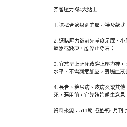
穿著壓力襪4大貼士
1. 選擇合適級別的壓力襪及
2. 選購壓力襪前先量度足踝
疲累或變凍，應停止穿着；
3. 宜於早上起床後穿上壓力
水平，不需刻意加壓，雙腿血液
4. 長者、糖尿病、皮膚炎或
死，選用前，宜先諮詢醫生意見
資料來源：511期《選擇》月刊 (