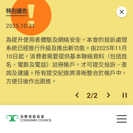
特別通告
關閉
2025.10.31
為提升使用者體驗及網絡安全，本會的投訴處理
系統已經進行升級及推出新功能。由2025年11月
10日起，消費者需要提供基本聯絡資料（包括姓
名、電郵及電話）註冊帳戶，才可提交投訴、查
詢及建議。所有提交紀錄將清晰整合於帳戶中，
方便日後作出跟進。
2
/
2
上一個
下一個
開
Skip to main content
目
消費者委員會