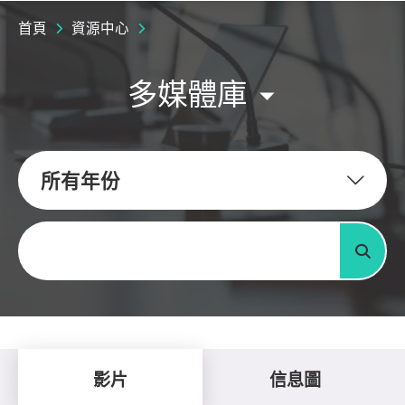
首頁
資源中心
多媒體庫
所有年份
關鍵字
搜尋
影片
信息圖