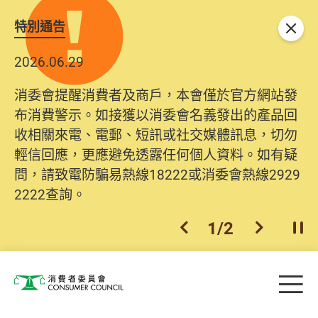
特別通告
關閉
2026.06.29
消委會提醒消費者及商戶，本會僅於官方網站發
布消費警示。如接獲以消委會名義發出的產品回
收相關來電、電郵、短訊或社交媒體訊息，切勿
輕信回應，更應避免透露任何個人資料。如有疑
問，請致電防騙易熱線18222或消委會熱線2929
2222查詢。
1
/
2
上一個
下一個
開
Skip to main content
目
消費者委員會