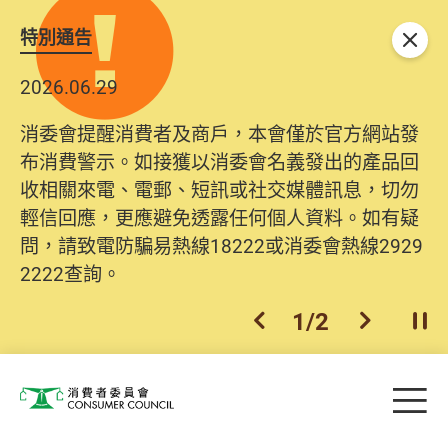
特別通告
關閉
2026.06.29
消委會提醒消費者及商戶，本會僅於官方網站發
布消費警示。如接獲以消委會名義發出的產品回
收相關來電、電郵、短訊或社交媒體訊息，切勿
輕信回應，更應避免透露任何個人資料。如有疑
問，請致電防騙易熱線18222或消委會熱線2929
2222查詢。
1
/
2
上一個
下一個
開
Skip to main content
目
消費者委員會