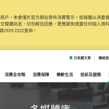
及商戶，本會僅於官方網站發布消費警示。如接獲以消委
網絡安全，本會的投訴處理系統已經進行升級及推出新功能
社交媒體訊息，切勿輕信回應，更應避免透露任何個人資
本聯絡資料（包括姓名、電郵及電話）註冊帳戶，才可提
2929 2222查詢。
帳戶中，方便日後作出跟進。
已收藏文章
聯絡我
消費全攻略
消費保障
樂齡生活
投訴及服務