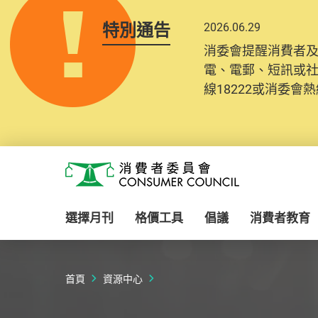
特別通告
2026.06.29
2025.10.31
消委會提醒消費者
為提升使用者體驗及
電、電郵、短訊或
消費者需要提供基
線18222或消委會熱線
紀錄將清晰整合於
Skip to main content
消費者委員會
選擇月刊
格價工具
倡議
消費者教育
首頁
資源中心