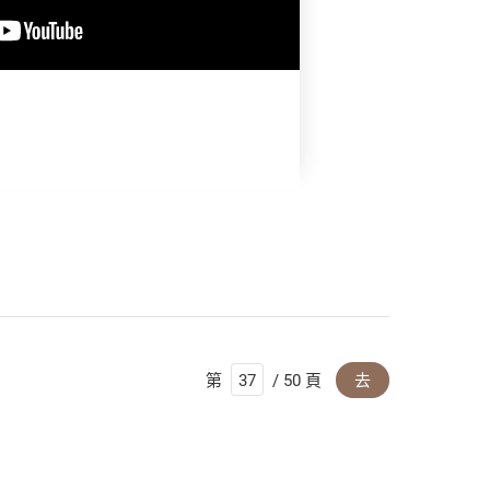
第
/ 50 頁
去