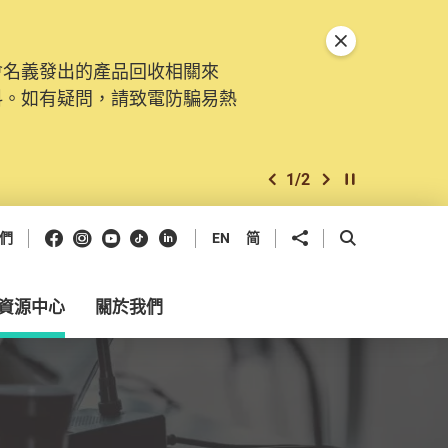
關閉特別通告
會名義發出的產品回收相關來
。由2025年11月10日起，
料。如有疑問，請致電防騙易熱
交投訴、查詢及建議。所有提交
2
/
2
上一個
下一個
開始/暫停幻燈
Facebook
Instagram
Youtube
抖音
領英
分享到
開啟搜尋框
們
EN
简
資源中心
關於我們