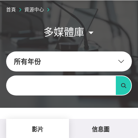
首頁
資源中心
多媒體庫
所有年份
關鍵字
搜尋
影片
信息圖