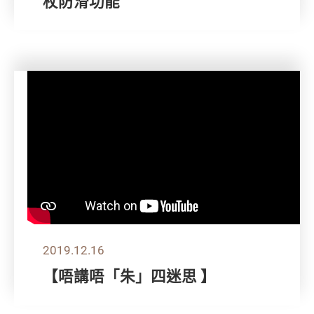
杖防滑功能
2019.12.16
【唔講唔「朱」四迷思 】