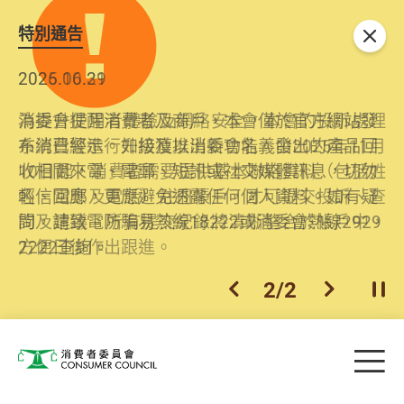
特別通告
關閉
2026.06.29
2025.10.31
消委會提醒消費者及商戶，本會僅於官方網站發
為提升使用者體驗及網絡安全，本會的投訴處理
布消費警示。如接獲以消委會名義發出的產品回
系統已經進行升級及推出新功能。由2025年11月
收相關來電、電郵、短訊或社交媒體訊息，切勿
10日起，消費者需要提供基本聯絡資料（包括姓
輕信回應，更應避免透露任何個人資料。如有疑
名、電郵及電話）註冊帳戶，才可提交投訴、查
問，請致電防騙易熱線18222或消委會熱線2929
詢及建議。所有提交紀錄將清晰整合於帳戶中，
2222查詢。
方便日後作出跟進。
2
/
2
上一個
下一個
開
Skip to main content
目
消費者委員會