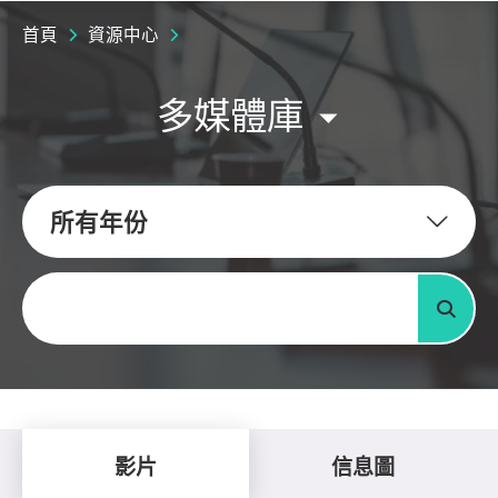
首頁
資源中心
多媒體庫
所有年份
關鍵字
搜尋
影片
信息圖