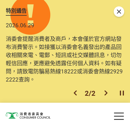
特別通告
關閉
2026.06.29
2025.10.31
消委會提醒消費者及商戶，本會僅於官方網站發
為提升使用者體驗及網絡安全，本會的投訴處理
布消費警示。如接獲以消委會名義發出的產品回
系統已經進行升級及推出新功能。由2025年11月
收相關來電、電郵、短訊或社交媒體訊息，切勿
10日起，消費者需要提供基本聯絡資料（包括姓
輕信回應，更應避免透露任何個人資料。如有疑
名、電郵及電話）註冊帳戶，才可提交投訴、查
問，請致電防騙易熱線18222或消委會熱線2929
詢及建議。所有提交紀錄將清晰整合於帳戶中，
2222查詢。
方便日後作出跟進。
2
/
2
上一個
下一個
開
Skip to main content
目
消費者委員會