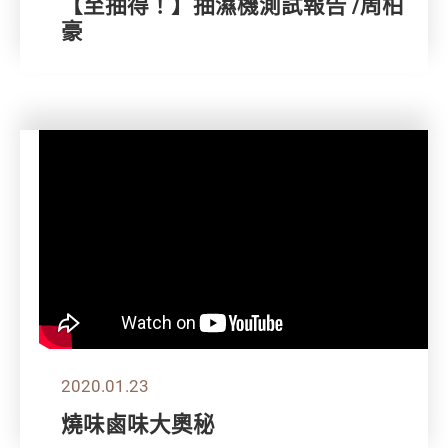
【至抽得！】抽濕機測試報告 /周柏
豪
2020.01.23
燒味鹵味大奧秘