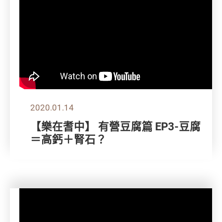
2020.01.14
【樂在耆中】 有營豆腐篇 EP3-豆腐
＝高鈣＋腎石？