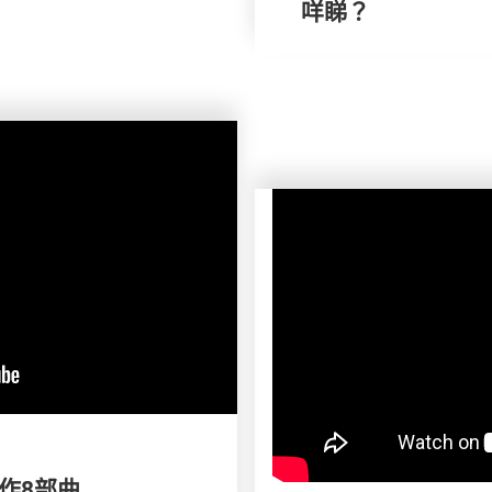
咩睇？
製作8部曲