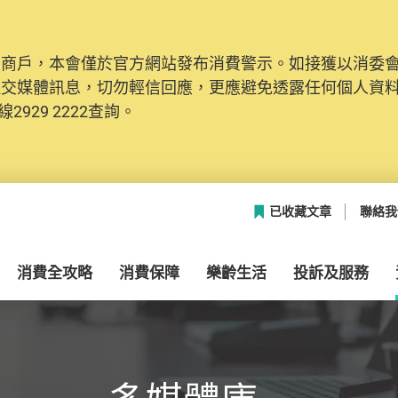
及商戶，本會僅於官方網站發布消費警示。如接獲以消委
網絡安全，本會的投訴處理系統已經進行升級及推出新功能
社交媒體訊息，切勿輕信回應，更應避免透露任何個人資
本聯絡資料（包括姓名、電郵及電話）註冊帳戶，才可提
2929 2222查詢。
帳戶中，方便日後作出跟進。
已收藏文章
聯絡我
消費全攻略
消費保障
樂齡生活
投訴及服務