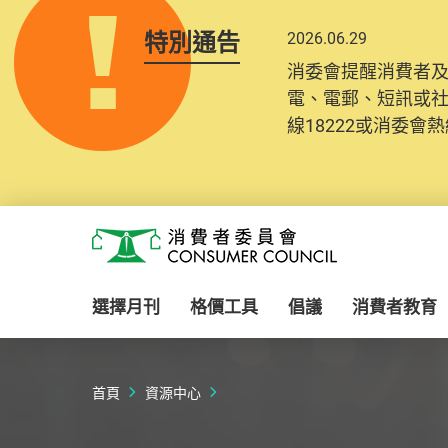
特別通告
2026.06.29
2025.10.31
消委會提醒消費者
為提升使用者體驗及
電、電郵、短訊或
消費者需要提供基
線18222或消委會熱線
紀錄將清晰整合於
Skip to main content
消費者委員會
選擇月刊
格價工具
倡議
消費者教育
首頁
資源中心