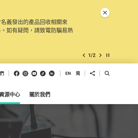
關閉特別通告
會名義發出的產品回收相關來
。由2025年11月10日起，
料。如有疑問，請致電防騙易熱
交投訴、查詢及建議。所有提交
2
/
2
上一個
下一個
開始/暫停幻燈
Facebook
Instagram
Youtube
抖音
領英
分享到
開啟搜尋框
們
EN
简
資源中心
關於我們