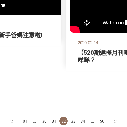
位新手爸媽注意啦!
2020.02.14
【520期選擇月刊
咩睇？
上一頁
下一頁
01
…
30
31
32
33
34
…
50