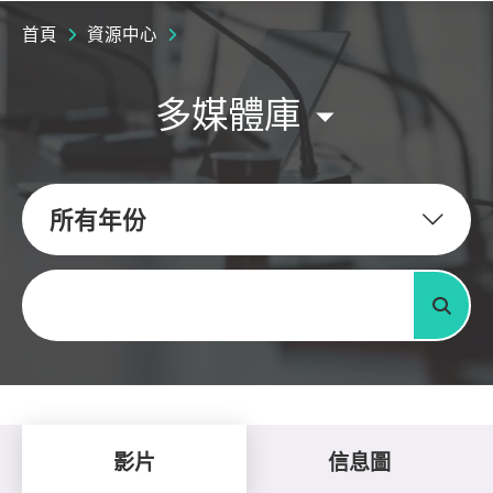
首頁
資源中心
多媒體庫
所有年份
關鍵字
搜尋
影片
信息圖