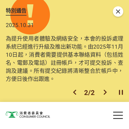
特別通告
關閉
2025.10.31
為提升使用者體驗及網絡安全，本會的投訴處理
系統已經進行升級及推出新功能。由2025年11月
10日起，消費者需要提供基本聯絡資料（包括姓
名、電郵及電話）註冊帳戶，才可提交投訴、查
詢及建議。所有提交紀錄將清晰整合於帳戶中，
方便日後作出跟進。
2
/
2
上一個
下一個
開
Skip to main content
目
消費者委員會