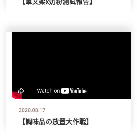
【單文柔x奶粉測試報告】
2020.08.17
【調味品の放置大作戰】