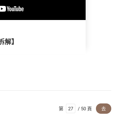
拆解】
第
/ 50 頁
去