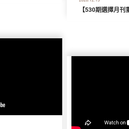
【530期選擇月刊