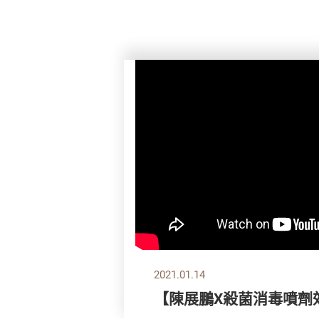
2021.01.14
【陳展鵬X殺菌消毒噴劑