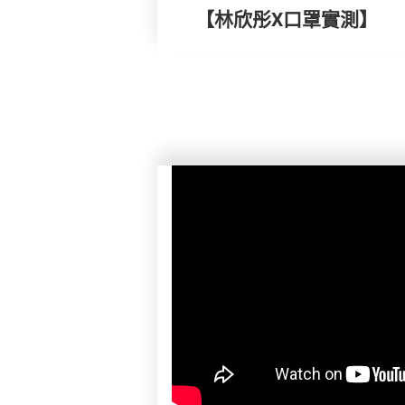
【林欣彤X口罩實測】