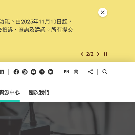
關閉特別通告
。由2025年11月10日起，
交投訴、查詢及建議。所有提交
2
/
2
上一個
下一個
開始/暫停幻燈
Facebook
Instagram
Youtube
抖音
領英
分享到
開啟搜尋框
們
EN
简
資源中心
關於我們