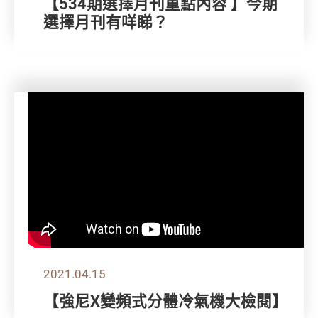
【534期選擇月刊重點內容 】今期
選擇月刊有咩睇？
2021.04.15
【強尼X變頻式分體冷氣機大檢閱】