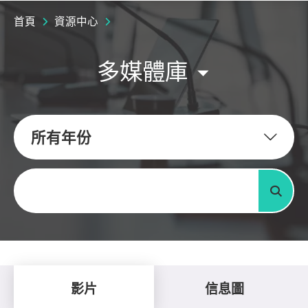
首頁
資源中心
多媒體庫
所有年份
關鍵字
搜尋
影片
信息圖