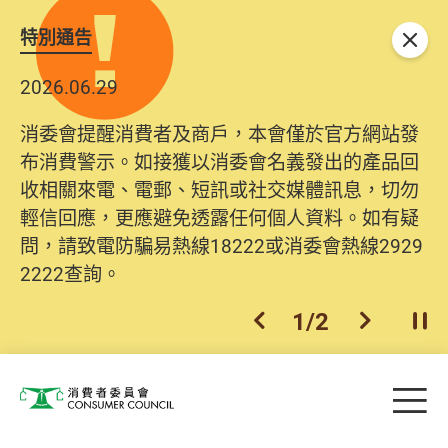
特別通告
關閉
2026.06.29
消委會提醒消費者及商戶，本會僅於官方網站發
布消費警示。如接獲以消委會名義發出的產品回
收相關來電、電郵、短訊或社交媒體訊息，切勿
輕信回應，更應避免透露任何個人資料。如有疑
問，請致電防騙易熱線18222或消委會熱線2929
2222查詢。
1
/
2
上一個
下一個
開
Skip to main content
目
消費者委員會