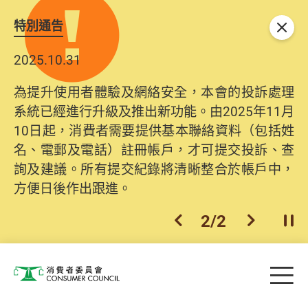
特別通告
關閉
2025.10.31
為提升使用者體驗及網絡安全，本會的投訴處理
系統已經進行升級及推出新功能。由2025年11月
10日起，消費者需要提供基本聯絡資料（包括姓
名、電郵及電話）註冊帳戶，才可提交投訴、查
詢及建議。所有提交紀錄將清晰整合於帳戶中，
方便日後作出跟進。
2
/
2
上一個
下一個
開
Skip to main content
目
消費者委員會