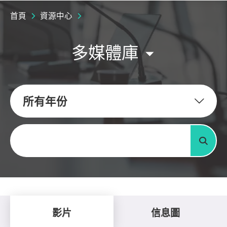
首頁
資源中心
多媒體庫
所有年份
關鍵字
搜尋
影片
信息圖