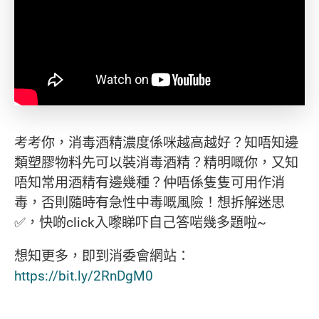
考考你，消毒酒精濃度係咪越高越好？知唔知邊
類塑膠物料先可以裝消毒酒精？精明嘅你，又知
唔知常用酒精有邊幾種？仲唔係隻隻可用作消
毒，否則隨時有急性中毒嘅風險！想拆解迷思
✅，快啲click入嚟睇吓自己答啱幾多題啦~
想知更多，即到消委會網站：
https://bit.ly/2RnDgM0