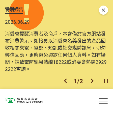
特別通告
關閉
2026.06.29
消委會提醒消費者及商戶，本會僅於官方網站發
布消費警示。如接獲以消委會名義發出的產品回
收相關來電、電郵、短訊或社交媒體訊息，切勿
輕信回應，更應避免透露任何個人資料。如有疑
問，請致電防騙易熱線18222或消委會熱線2929
2222查詢。
1
/
2
上一個
下一個
開
Skip to main content
目
消費者委員會