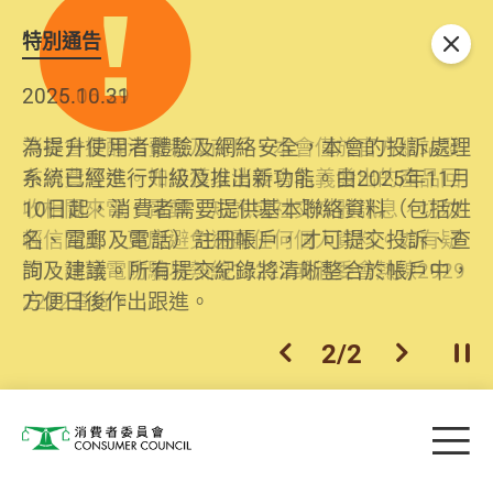
特別通告
關閉
2026.06.29
2025.10.31
消委會提醒消費者及商戶，本會僅於官方網站發
為提升使用者體驗及網絡安全，本會的投訴處理
布消費警示。如接獲以消委會名義發出的產品回
系統已經進行升級及推出新功能。由2025年11月
收相關來電、電郵、短訊或社交媒體訊息，切勿
10日起，消費者需要提供基本聯絡資料（包括姓
輕信回應，更應避免透露任何個人資料。如有疑
名、電郵及電話）註冊帳戶，才可提交投訴、查
問，請致電防騙易熱線18222或消委會熱線2929
詢及建議。所有提交紀錄將清晰整合於帳戶中，
2222查詢。
方便日後作出跟進。
2
/
2
上一個
下一個
開
Skip to main content
目
消費者委員會