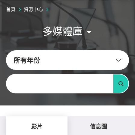
首頁
資源中心
多媒體庫
所有年份
關鍵字
搜尋
影片
信息圖