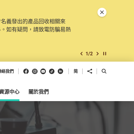
關閉特別通告
會名義發出的產品回收相關來
料。如有疑問，請致電防騙易熱
1
/
2
上一個
下一個
開始/暫停幻燈
Facebook
Instagram
Youtube
抖音
領英
分享到
開啟搜尋框
聯絡我們
简
資源中心
關於我們