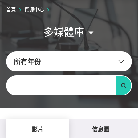
首頁
資源中心
多媒體庫
所有年份
關鍵字
搜尋
影片
信息圖