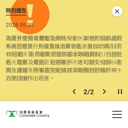
特別通告
關閉
2026.06.29
2025.10.31
消委會提醒消費者及商戶，本會僅於官方網站發
為提升使用者體驗及網絡安全，本會的投訴處理
布消費警示。如接獲以消委會名義發出的產品回
系統已經進行升級及推出新功能。由2025年11月
收相關來電、電郵、短訊或社交媒體訊息，切勿
10日起，消費者需要提供基本聯絡資料（包括姓
輕信回應，更應避免透露任何個人資料。如有疑
名、電郵及電話）註冊帳戶，才可提交投訴、查
問，請致電防騙易熱線18222或消委會熱線2929
詢及建議。所有提交紀錄將清晰整合於帳戶中，
2222查詢。
方便日後作出跟進。
2
/
2
上一個
下一個
開
Skip to main content
目
消費者委員會