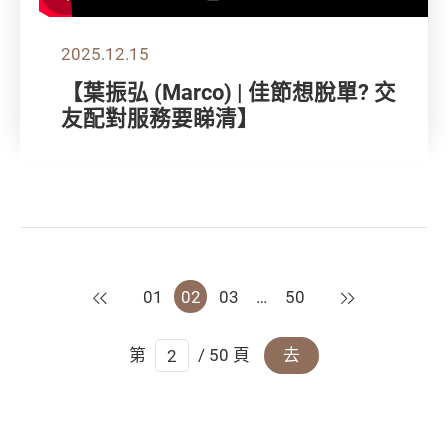
2025.12.15
【葉振弘 (Marco) | 佳節想脫單? 交
友配對服務要睇清】
上一頁
下一頁
01
02
03
…
50
第
/ 50 頁
去