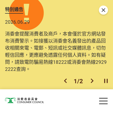
特別通告
關閉
2026.06.29
消委會提醒消費者及商戶，本會僅於官方網站發
布消費警示。如接獲以消委會名義發出的產品回
收相關來電、電郵、短訊或社交媒體訊息，切勿
輕信回應，更應避免透露任何個人資料。如有疑
問，請致電防騙易熱線18222或消委會熱線2929
2222查詢。
1
/
2
上一個
下一個
開
Skip to main content
目
消費者委員會