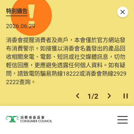
特別通告
關閉
2026.06.29
消委會提醒消費者及商戶，本會僅於官方網站發
布消費警示。如接獲以消委會名義發出的產品回
收相關來電、電郵、短訊或社交媒體訊息，切勿
輕信回應，更應避免透露任何個人資料。如有疑
問，請致電防騙易熱線18222或消委會熱線2929
2222查詢。
1
/
2
上一個
下一個
開
Skip to main content
目
消費者委員會