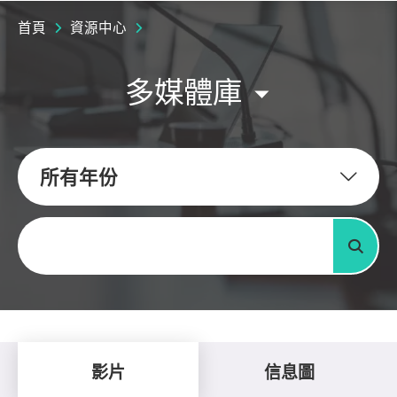
首頁
資源中心
多媒體庫
所有年份
關鍵字
搜尋
影片
信息圖