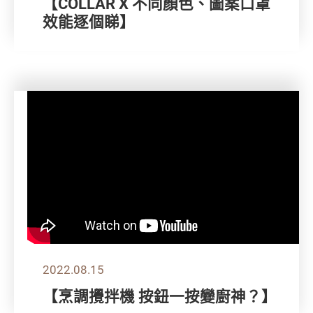
【COLLAR X 不同顏色、圖案口罩
效能逐個睇】
2022.08.15
【烹調攪拌機 按鈕一按變廚神？】