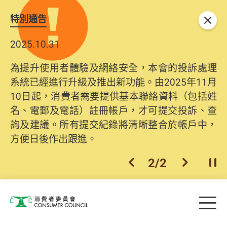
特別通告
關閉
2025.10.31
為提升使用者體驗及網絡安全，本會的投訴處理
系統已經進行升級及推出新功能。由2025年11月
10日起，消費者需要提供基本聯絡資料（包括姓
名、電郵及電話）註冊帳戶，才可提交投訴、查
詢及建議。所有提交紀錄將清晰整合於帳戶中，
方便日後作出跟進。
2
/
2
上一個
下一個
開
Skip to main content
目
消費者委員會