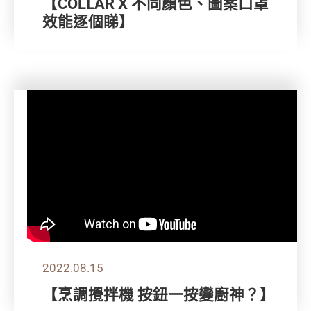
【COLLAR X 不同顏色、圖案口罩
效能逐個睇】
2022.08.15
【烹調攪拌機 按鈕一按變廚神？】