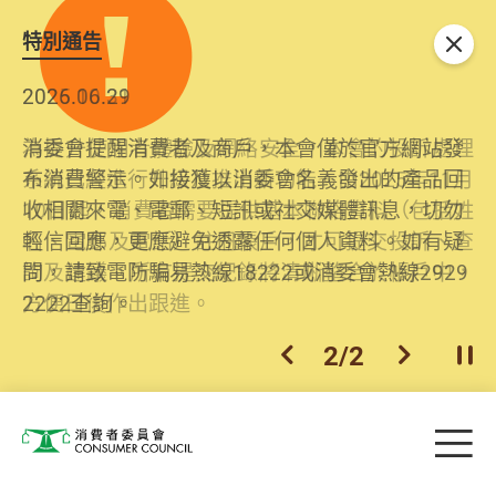
特別通告
關閉
2026.06.29
2025.10.31
消委會提醒消費者及商戶，本會僅於官方網站發
為提升使用者體驗及網絡安全，本會的投訴處理
布消費警示。如接獲以消委會名義發出的產品回
系統已經進行升級及推出新功能。由2025年11月
收相關來電、電郵、短訊或社交媒體訊息，切勿
10日起，消費者需要提供基本聯絡資料（包括姓
輕信回應，更應避免透露任何個人資料。如有疑
名、電郵及電話）註冊帳戶，才可提交投訴、查
問，請致電防騙易熱線18222或消委會熱線2929
詢及建議。所有提交紀錄將清晰整合於帳戶中，
2222查詢。
方便日後作出跟進。
2
/
2
上一個
下一個
開
Skip to main content
目
消費者委員會