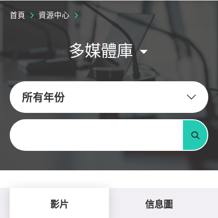
首頁
資源中心
多媒體庫
所有年份
關鍵字
搜尋
影片
信息圖