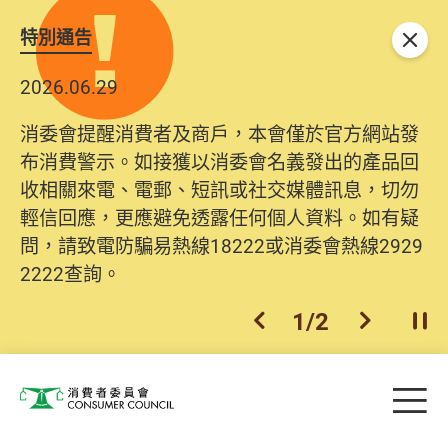
特別通告
關閉
2026.06.29
2025.10.31
消委會提醒消費者及商戶，本會僅於官方網站發
為提升使用者體驗及網絡安全，本會的投訴處理
布消費警示。如接獲以消委會名義發出的產品回
系統已經進行升級及推出新功能。由2025年11月
收相關來電、電郵、短訊或社交媒體訊息，切勿
10日起，消費者需要提供基本聯絡資料（包括姓
輕信回應，更應避免透露任何個人資料。如有疑
名、電郵及電話）註冊帳戶，才可提交投訴、查
問，請致電防騙易熱線18222或消委會熱線2929
詢及建議。所有提交紀錄將清晰整合於帳戶中，
2222查詢。
方便日後作出跟進。
2
/
2
上一個
下一個
開
Skip to main content
目
消費者委員會