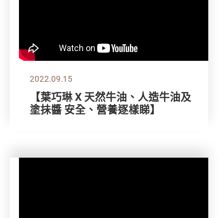
2022.09.15
【葉巧琳 X 天然牛油、人造牛油及
塗抺醬 安全、營養逐樣睇】