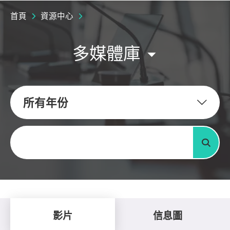
首頁
資源中心
多媒體庫
所有年份
關鍵字
搜尋
影片
信息圖