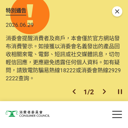
特別通告
關閉
2026.06.29
消委會提醒消費者及商戶，本會僅於官方網站發
布消費警示。如接獲以消委會名義發出的產品回
收相關來電、電郵、短訊或社交媒體訊息，切勿
輕信回應，更應避免透露任何個人資料。如有疑
問，請致電防騙易熱線18222或消委會熱線2929
2222查詢。
1
/
2
上一個
下一個
開
Skip to main content
目
消費者委員會