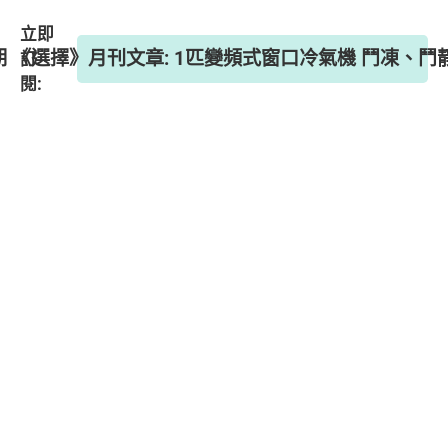
立即
1期 《選擇》月刊文章: 1匹變頻式窗口冷氣機 鬥凍、
訂
閱: