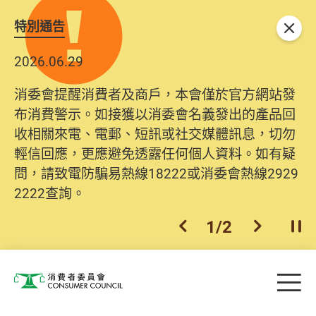
特別通告
關閉
2026.06.29
消委會提醒消費者及商戶，本會僅於官方網站發
布消費警示。如接獲以消委會名義發出的產品回
收相關來電、電郵、短訊或社交媒體訊息，切勿
輕信回應，更應避免透露任何個人資料。如有疑
問，請致電防騙易熱線18222或消委會熱線2929
2222查詢。
1
/
2
上一個
下一個
開
Skip to main content
目
消費者委員會