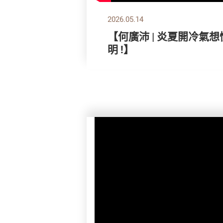
2026.05.14
【何廣沛 | 炎夏開冷氣
明 !】