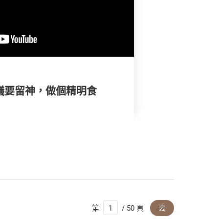
爭議要留神，做個精明食
第
/ 50 頁
去