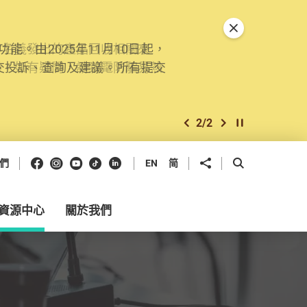
關閉特別通告
。由2025年11月10日起，
交投訴、查詢及建議。所有提交
2
/
2
上一個
下一個
開始/暫停幻燈
Facebook
Instagram
Youtube
抖音
領英
分享到
開啟搜尋框
們
EN
简
資源中心
關於我們