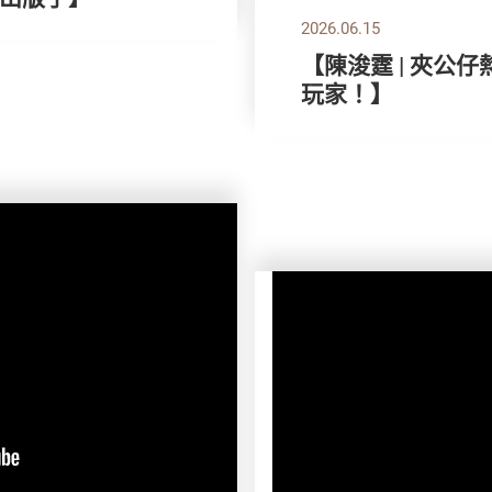
2026.06.15
【陳浚霆 | 夾公
玩家！】