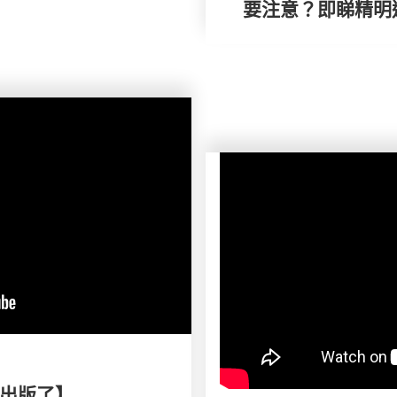
要注意？即睇精明
出版了】