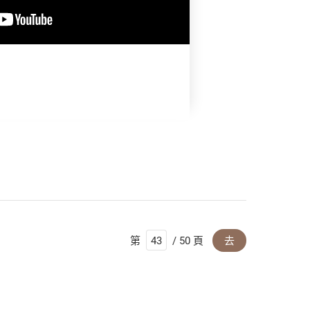
第
/ 50 頁
去