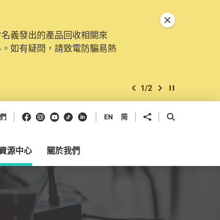
關閉特別通告
會名義發出的產品回收相關來
。由2025年11月10日起，
料。如有疑問，請致電防騙易熱
交投訴、查詢及建議。所有提交
2
/
2
上一個
下一個
開始/暫停幻燈
Facebook
Instagram
Youtube
抖音
領英
分享到
開啟搜尋框
們
EN
简
資源中心
關於我們