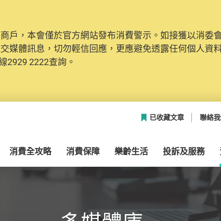
及商戶，本會僅於官方網站發布消費警示。如接獲以消委
網絡安全，本會的投訴處理系統已經進行升級及推出新功能
社交媒體訊息，切勿輕信回應，更應避免透露任何個人資
本聯絡資料（包括姓名、電郵及電話）註冊帳戶，才可提
2929 2222查詢。
帳戶中，方便日後作出跟進。
已收藏文章
聯絡我
消費全攻略
消費保障
樂齡生活
投訴及服務