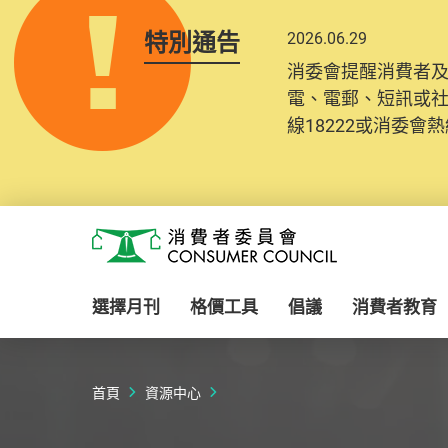
特別通告
2026.06.29
2025.10.31
消委會提醒消費者
為提升使用者體驗及
電、電郵、短訊或
消費者需要提供基
線18222或消委會熱線
紀錄將清晰整合於
Skip to main content
消費者委員會
選擇月刊
格價工具
倡議
消費者教育
首頁
資源中心