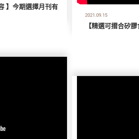
容 】今期選擇月刊有
2021.09.15
【精選可摺合矽膠