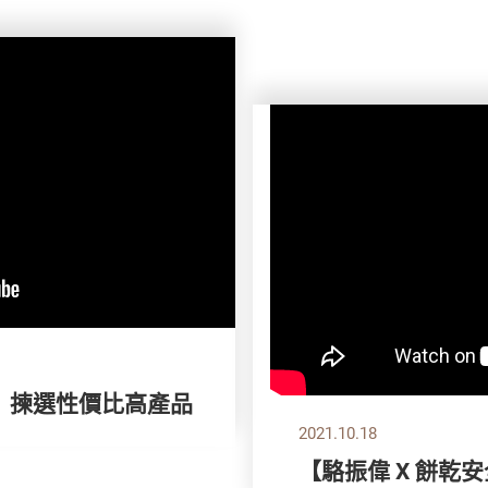
】 揀選性價比高產品
2021.10.18
【駱振偉 X 餅乾