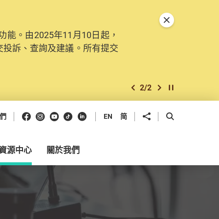
關閉特別通告
。由2025年11月10日起，
交投訴、查詢及建議。所有提交
2
/
2
上一個
下一個
開始/暫停幻燈
Facebook
Instagram
Youtube
抖音
領英
分享到
開啟搜尋框
們
EN
简
資源中心
關於我們