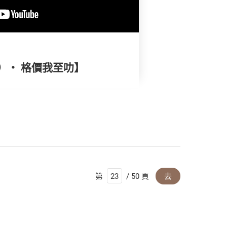
）‧ 格價我至叻】
第
/ 50 頁
去