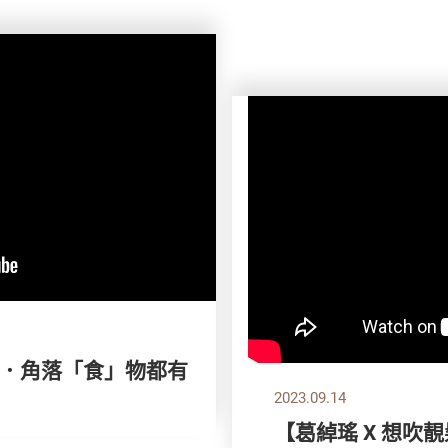
．角落「食」物都有
2023.09.14
【葛綽瑤 X 想吹