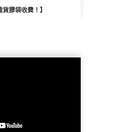
購雜貨膠袋收費！】