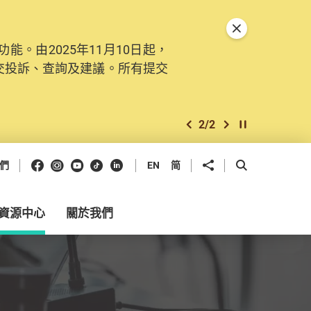
關閉特別通告
。由2025年11月10日起，
交投訴、查詢及建議。所有提交
2
/
2
上一個
下一個
開始/暫停幻燈
Facebook
Instagram
Youtube
抖音
領英
分享到
開啟搜尋框
們
EN
简
資源中心
關於我們