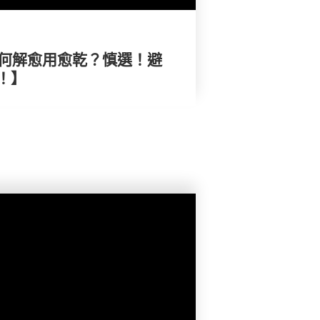
水何解愈用愈乾？慎選！避
！】