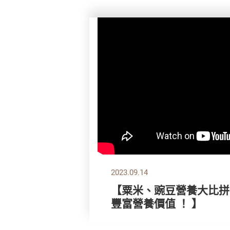
2023.09.14
【粟米、豌豆營養大比拼
豐富營養價值 ！ 】