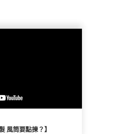
靚髮 風筒要點揀？】