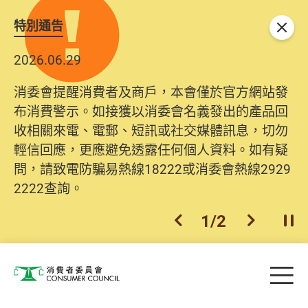
特別通告
關閉
2026.06.29
消委會提醒消費者及商戶，本會僅於官方網站發
布消費警示。如接獲以消委會名義發出的產品回
收相關來電、電郵、短訊或社交媒體訊息，切勿
輕信回應，更應避免透露任何個人資料。如有疑
問，請致電防騙易熱線18222或消委會熱線2929
2222查詢。
1
/
2
上一個
下一個
開
Skip to main content
目
消費者委員會