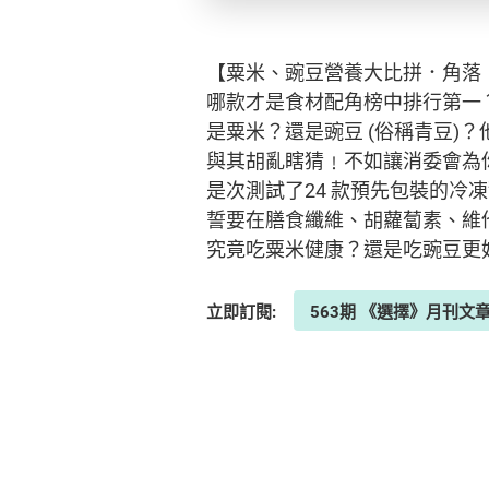
【粟米、豌豆營養大比拼．角落「
哪款才是食材配角榜中排行第一
是粟米？還是豌豆 (俗稱青豆)
與其胡亂瞎猜﹗不如讓消委會為
是次測試了24 款預先包裝的冷
誓要在膳食纖維、胡蘿蔔素、維
究竟吃粟米健康？還是吃豌豆更
立即訂閱:
563期 《選擇》月刊文