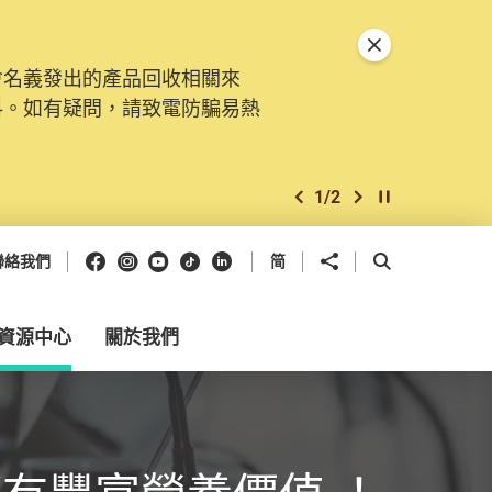
關閉特別通告
會名義發出的產品回收相關來
料。如有疑問，請致電防騙易熱
1
/
2
上一個
下一個
開始/暫停幻燈
Facebook
Instagram
Youtube
抖音
領英
分享到
開啟搜尋框
聯絡我們
简
資源中心
關於我們