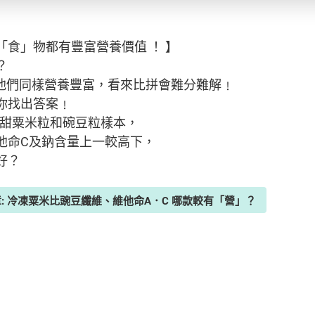
食」物都有豐富營養價值 ！ 】
？
？他們同樣營養豐富，看來比拼會難分難解﹗
你找出答案﹗
凍甜粟米粒和碗豆粒樣本，
他命C及鈉含量上一較高下，
好？
章: 冷凍粟米比豌豆纖維、維他命A．C 哪款較有「營」？