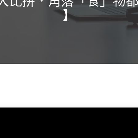
大比拼．角落「食」物都
】