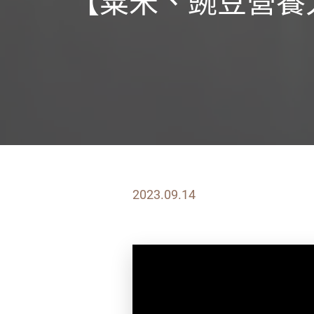
【粟米、豌豆營養
2023.09.14