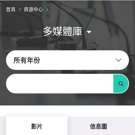
首頁
資源中心
多媒體庫
所有年份
關鍵字
搜尋
影片
信息圖