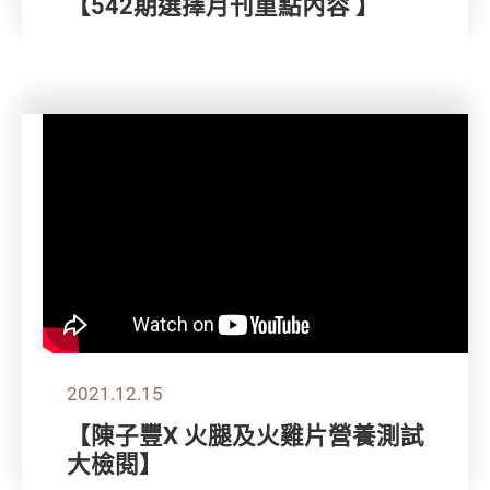
【542期選擇月刊重點內容 】
2021.12.15
【陳子豐X 火腿及火雞片營養測試
大檢閱】