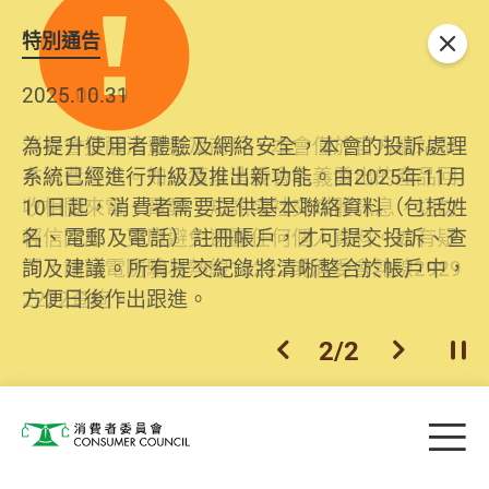
特別通告
關閉
2026.06.29
2025.10.31
消委會提醒消費者及商戶，本會僅於官方網站發
為提升使用者體驗及網絡安全，本會的投訴處理
布消費警示。如接獲以消委會名義發出的產品回
系統已經進行升級及推出新功能。由2025年11月
收相關來電、電郵、短訊或社交媒體訊息，切勿
10日起，消費者需要提供基本聯絡資料（包括姓
輕信回應，更應避免透露任何個人資料。如有疑
名、電郵及電話）註冊帳戶，才可提交投訴、查
問，請致電防騙易熱線18222或消委會熱線2929
詢及建議。所有提交紀錄將清晰整合於帳戶中，
2222查詢。
方便日後作出跟進。
2
/
2
上一個
下一個
開
Skip to main content
目
消費者委員會