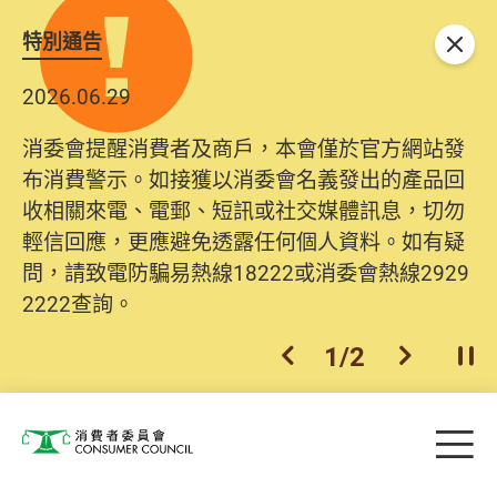
特別通告
關閉
2026.06.29
消委會提醒消費者及商戶，本會僅於官方網站發
布消費警示。如接獲以消委會名義發出的產品回
收相關來電、電郵、短訊或社交媒體訊息，切勿
輕信回應，更應避免透露任何個人資料。如有疑
問，請致電防騙易熱線18222或消委會熱線2929
2222查詢。
1
/
2
上一個
下一個
開
Skip to main content
目
消費者委員會