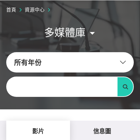
首頁
資源中心
多媒體庫
所有年份
關鍵字
搜尋
影片
信息圖