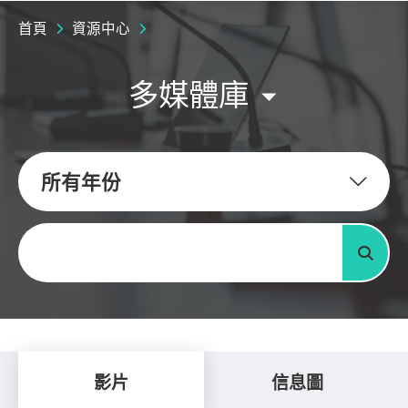
首頁
資源中心
多媒體庫
所有年份
關鍵字
搜尋
影片
信息圖