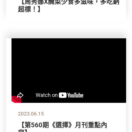
【周秀娜X醃菜少食多滋味，多吃鈉
超標！】
2023.06.15
【第560期《選擇》月刊重點內