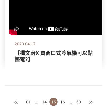
2023.04.17
【楊文蔚X 買窗口式冷氣機可以點
慳電?】
上一頁
下一頁
01
…
14
15
16
…
50