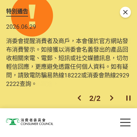
特別通告
關閉
2026.06.29
2025.10.31
消委會提醒消費者及商戶，本會僅於官方網站發
為提升使用者體驗及網絡安全，本會的投訴處理
布消費警示。如接獲以消委會名義發出的產品回
系統已經進行升級及推出新功能。由2025年11月
收相關來電、電郵、短訊或社交媒體訊息，切勿
10日起，消費者需要提供基本聯絡資料（包括姓
輕信回應，更應避免透露任何個人資料。如有疑
名、電郵及電話）註冊帳戶，才可提交投訴、查
問，請致電防騙易熱線18222或消委會熱線2929
詢及建議。所有提交紀錄將清晰整合於帳戶中，
2222查詢。
方便日後作出跟進。
2
/
2
上一個
下一個
開
Skip to main content
目
消費者委員會