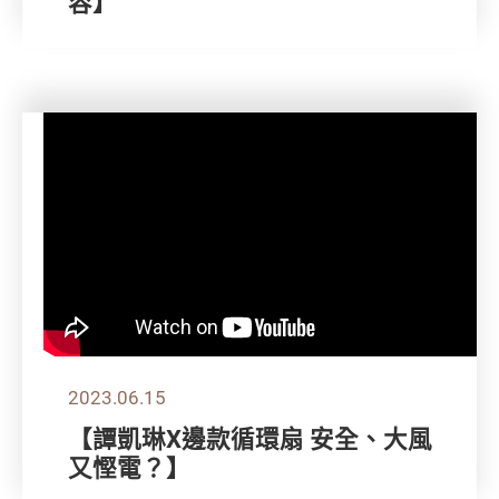
容】
2023.06.15
【譚凱琳X邊款循環扇 安全、大風
又慳電？】