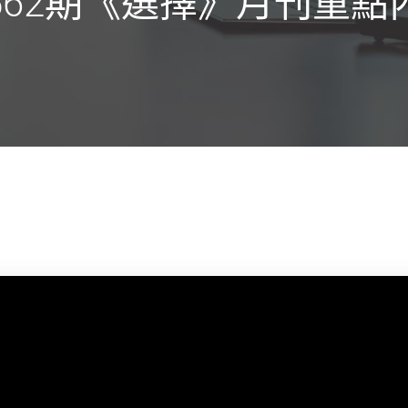
562期《選擇》月刊重點