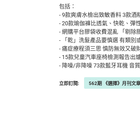
包括：
- 9款爽膚水檢出致敏香料 3款
- 20款瑜伽褲比透氣、快乾、彈
- 網購平台膠袋收費混亂 「剔除
- 「乾」洗髮產品要慎選 有類
- 痛症療程須三思 慎防無效又破財
- 15款兒童汽車座椅檢測報告出
- 降噪/非降噪 73款藍牙耳機 
立即訂閱:
562期 《選擇》月刊文