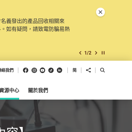
關閉特別通告
會名義發出的產品回收相關來
料。如有疑問，請致電防騙易熱
1
/
2
上一個
下一個
開始/暫停幻燈
Facebook
Instagram
Youtube
抖音
領英
分享到
開啟搜尋框
聯絡我們
简
資源中心
關於我們