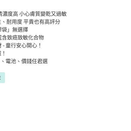
酒精濃度高 小心膚質變乾又過敏
性、耐用度 平貴也有高評分
膠袋」無選擇
別或含致癌致敏化合物
 - 童行安心開心！
爐！
音質、電池、價錢任君選
章