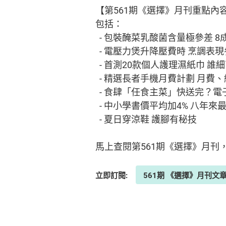
【第561期《選擇》月刊重點內
包括：
- 包裝醃菜乳酸菌含量極參差 8
- 電壓力煲升降壓費時 烹調表
- 首測20款個人護理濕紙巾 
- 精選長者手機月費計劃 月費
- 食肆「任食主菜」快送完？
- 中小學書價平均加4% 八年來
- 夏日穿涼鞋 護腳有秘技
馬上查閱第561期《選擇》月刊，
立即訂閱:
561期 《選擇》月刊文