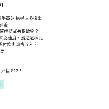
容】
成半高鈉 昆蟲屑多檢出
現參差
誰細菌超標或有致敏物？
、網絡速度、漫遊逐樣比
電子付款也四捨五入？
最高
只售 $12！
章