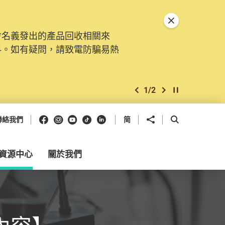
關閉特別通告
會名義發出的產品回收相關來
料。如有疑問，請致電防騙易熱
1
/
2
上一個
下一個
開始/暫停幻燈
Facebook
Instagram
Youtube
抖音
領英
分享到
開啟搜尋框
聯絡我們
简
資源中心
關於我們