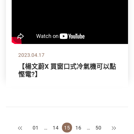
2023.04.17
【楊文蔚X 買窗口式冷氣機可以點
慳電?】
上一頁
下一頁
01
…
14
15
16
…
50