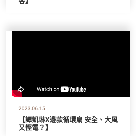
容】
2023.06.15
【譚凱琳X邊款循環扇 安全、大風
又慳電？】