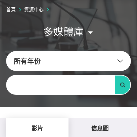
首頁
資源中心
多媒體庫
所有年份
關鍵字
搜尋
影片
信息圖