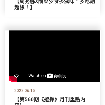
【周秀娜X醃菜少食多滋味，多吃鈉
超標！】
2023.06.15
【第560期《選擇》月刊重點內