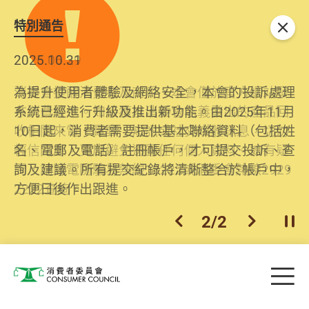
特別通告
關閉
2026.06.29
2025.10.31
消委會提醒消費者及商戶，本會僅於官方網站發
為提升使用者體驗及網絡安全，本會的投訴處理
布消費警示。如接獲以消委會名義發出的產品回
系統已經進行升級及推出新功能。由2025年11月
收相關來電、電郵、短訊或社交媒體訊息，切勿
10日起，消費者需要提供基本聯絡資料（包括姓
輕信回應，更應避免透露任何個人資料。如有疑
名、電郵及電話）註冊帳戶，才可提交投訴、查
問，請致電防騙易熱線18222或消委會熱線2929
詢及建議。所有提交紀錄將清晰整合於帳戶中，
2222查詢。
方便日後作出跟進。
2
/
2
上一個
下一個
開
Skip to main content
目
消費者委員會