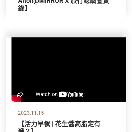
Alton@MIRROR X 旅行喼調查實
錄】
2023.11.15
【活力早餐 | 花生醬高脂定有
營？】