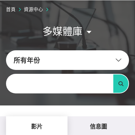
首頁
資源中心
多媒體庫
所有年份
關鍵字
搜尋
影片
信息圖