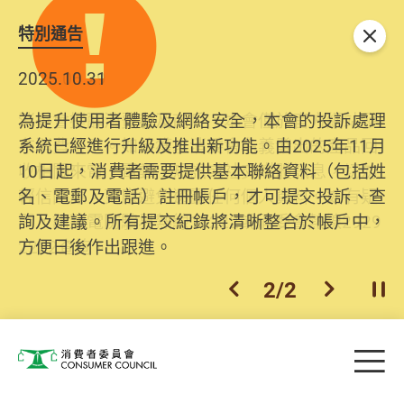
特別通告
關閉
2025.10.31
為提升使用者體驗及網絡安全，本會的投訴處理
系統已經進行升級及推出新功能。由2025年11月
10日起，消費者需要提供基本聯絡資料（包括姓
名、電郵及電話）註冊帳戶，才可提交投訴、查
詢及建議。所有提交紀錄將清晰整合於帳戶中，
方便日後作出跟進。
2
/
2
上一個
下一個
開
Skip to main content
目
消費者委員會