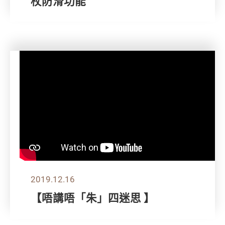
杖防滑功能
2019.12.16
【唔講唔「朱」四迷思 】