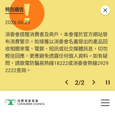
特別通告
關閉
2026.06.29
2025.10.31
消委會提醒消費者及商戶，本會僅於官方網站發
為提升使用者體驗及網絡安全，本會的投訴處理
布消費警示。如接獲以消委會名義發出的產品回
系統已經進行升級及推出新功能。由2025年11月
收相關來電、電郵、短訊或社交媒體訊息，切勿
10日起，消費者需要提供基本聯絡資料（包括姓
輕信回應，更應避免透露任何個人資料。如有疑
名、電郵及電話）註冊帳戶，才可提交投訴、查
問，請致電防騙易熱線18222或消委會熱線2929
詢及建議。所有提交紀錄將清晰整合於帳戶中，
2222查詢。
方便日後作出跟進。
2
/
2
上一個
下一個
開
Skip to main content
目
消費者委員會