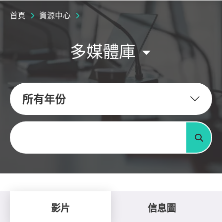
首頁
資源中心
多媒體庫
所有年份
關鍵字
搜尋
影片
信息圖