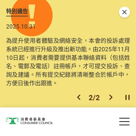
特別通告
關閉
2025.10.31
為提升使用者體驗及網絡安全，本會的投訴處理
系統已經進行升級及推出新功能。由2025年11月
10日起，消費者需要提供基本聯絡資料（包括姓
名、電郵及電話）註冊帳戶，才可提交投訴、查
詢及建議。所有提交紀錄將清晰整合於帳戶中，
方便日後作出跟進。
2
/
2
上一個
下一個
開
Skip to main content
目
消費者委員會