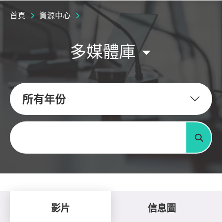
首頁
資源中心
多媒體庫
所有年份
關鍵字
搜尋
影片
信息圖