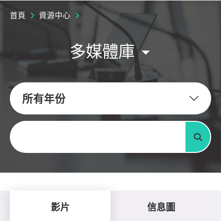
首頁
資源中心
多媒體庫
所有年份
關鍵字
搜尋
影片
信息圖