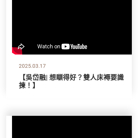
2025.03.17
【吳岱融| 想瞓得好？雙人床褥要識
揀！】