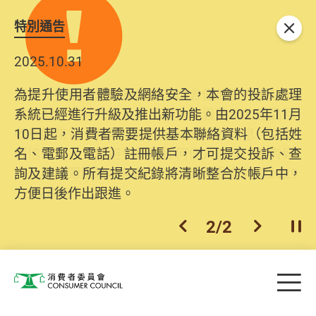
特別通告
關閉
2025.10.31
為提升使用者體驗及網絡安全，本會的投訴處理
系統已經進行升級及推出新功能。由2025年11月
10日起，消費者需要提供基本聯絡資料（包括姓
名、電郵及電話）註冊帳戶，才可提交投訴、查
詢及建議。所有提交紀錄將清晰整合於帳戶中，
方便日後作出跟進。
2
/
2
上一個
下一個
開
Skip to main content
目
消費者委員會