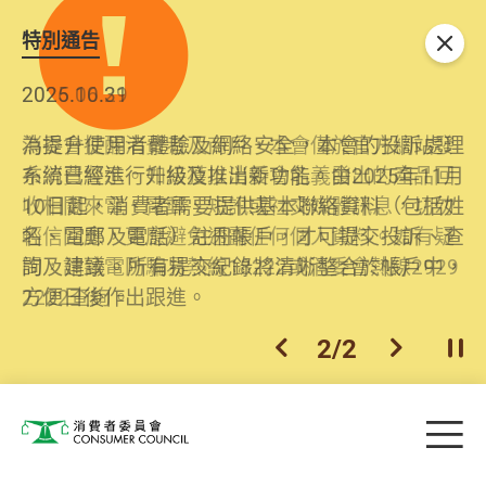
特別通告
關閉
2026.06.29
2025.10.31
消委會提醒消費者及商戶，本會僅於官方網站發
為提升使用者體驗及網絡安全，本會的投訴處理
布消費警示。如接獲以消委會名義發出的產品回
系統已經進行升級及推出新功能。由2025年11月
收相關來電、電郵、短訊或社交媒體訊息，切勿
10日起，消費者需要提供基本聯絡資料（包括姓
輕信回應，更應避免透露任何個人資料。如有疑
名、電郵及電話）註冊帳戶，才可提交投訴、查
問，請致電防騙易熱線18222或消委會熱線2929
詢及建議。所有提交紀錄將清晰整合於帳戶中，
2222查詢。
方便日後作出跟進。
2
/
2
上一個
下一個
開
Skip to main content
目
消費者委員會