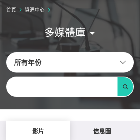
首頁
資源中心
多媒體庫
所有年份
關鍵字
搜尋
影片
信息圖