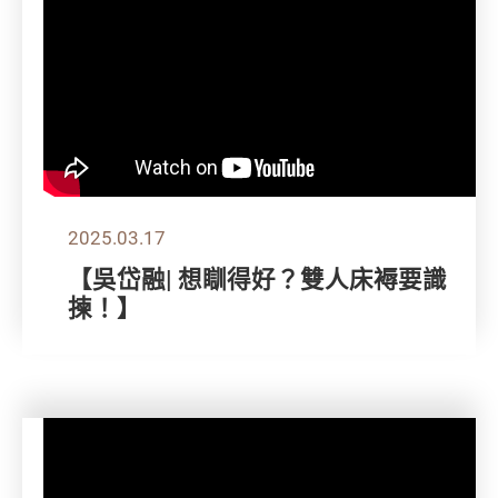
2025.03.17
【吳岱融| 想瞓得好？雙人床褥要識
揀！】