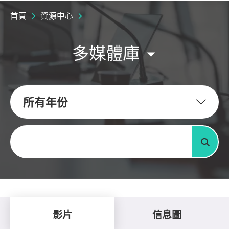
首頁
資源中心
多媒體庫
所有年份
關鍵字
搜尋
影片
信息圖