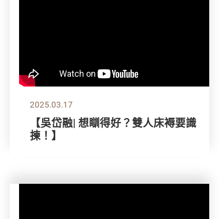
2025.03.17
【吳岱融| 想瞓得好？雙人床褥要識
揀！】