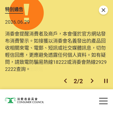
特別通告
關閉
2026.06.29
2025.10.31
消委會提醒消費者及商戶，本會僅於官方網站發
為提升使用者體驗及網絡安全，本會的投訴處理
布消費警示。如接獲以消委會名義發出的產品回
系統已經進行升級及推出新功能。由2025年11月
收相關來電、電郵、短訊或社交媒體訊息，切勿
10日起，消費者需要提供基本聯絡資料（包括姓
輕信回應，更應避免透露任何個人資料。如有疑
名、電郵及電話）註冊帳戶，才可提交投訴、查
問，請致電防騙易熱線18222或消委會熱線2929
詢及建議。所有提交紀錄將清晰整合於帳戶中，
2222查詢。
方便日後作出跟進。
2
/
2
上一個
下一個
開
Skip to main content
目
消費者委員會