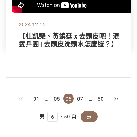
2024.12.16
【杜凱琹、黃鎮廷 x 去頭皮吧！混
雙乒團 | 去頭皮洗頭水怎麼選？】
上一頁
下一頁
01
…
05
06
07
…
50
第
/ 50 頁
去