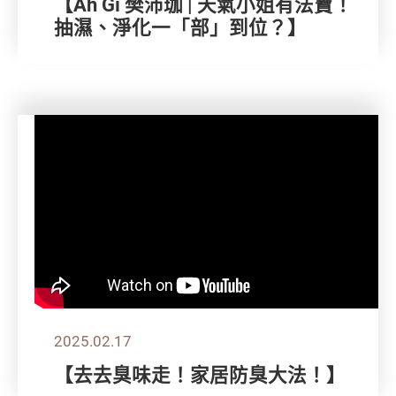
【Ah Gi 樊沛珈 | 天氣小姐有法寶！
抽濕、淨化一「部」到位？】
2025.02.17
【去去臭味走！家居防臭大法！】