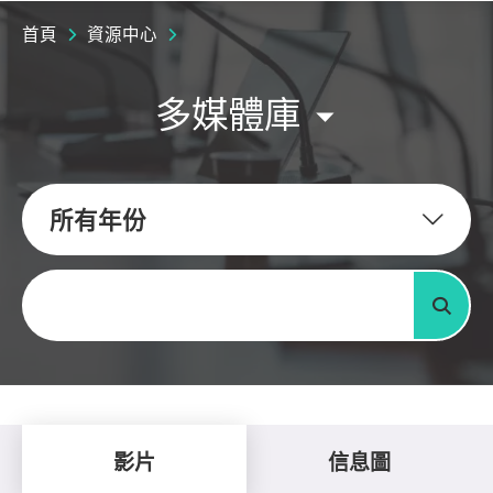
首頁
資源中心
多媒體庫
所有年份
關鍵字
搜尋
影片
信息圖