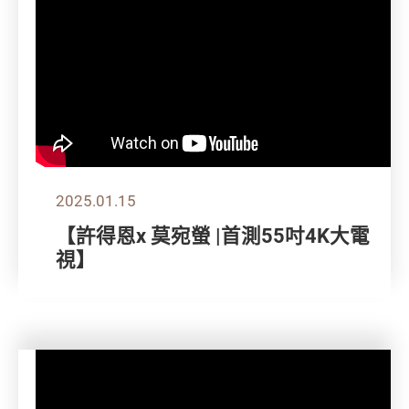
2025.01.15
【許得恩x 莫宛螢 |首測55吋4K大電
視】