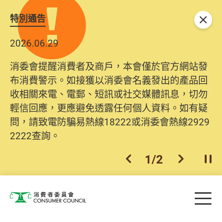
特別通告
關閉
2026.06.29
消委會提醒消費者及商戶，本會僅於官方網站發
布消費警示。如接獲以消委會名義發出的產品回
收相關來電、電郵、短訊或社交媒體訊息，切勿
輕信回應，更應避免透露任何個人資料。如有疑
問，請致電防騙易熱線18222或消委會熱線2929
2222查詢。
2
/
2
上一個
下一個
開
Skip to main content
目
消費者委員會