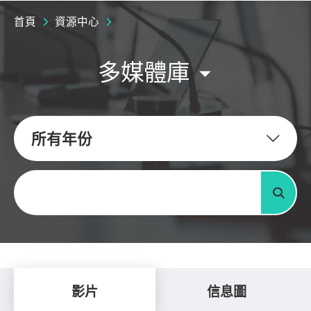
首頁
資源中心
多媒體庫
所有年份
關鍵字
搜尋
影片
信息圖