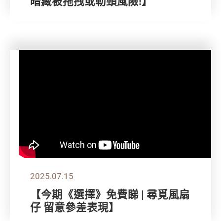
暗藏被拖拽或勒頸風險!】
2025.07.15
【今期《選擇》免費睇 | 尋覓風扇
仔 留意參差表現】