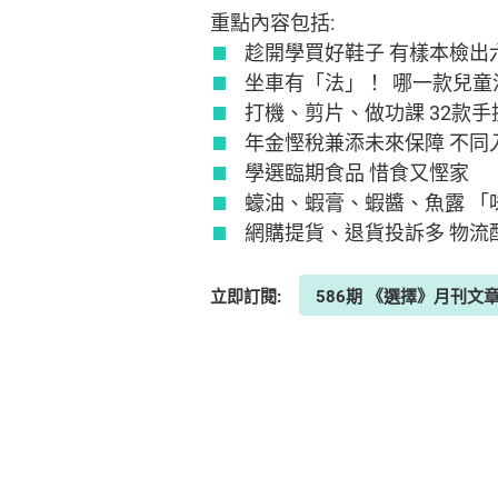
重點內容包括:
趁開學買好鞋子 有樣本檢
坐車有「法」！ 哪一款兒
打機、剪片、做功課 32款
年金慳稅兼添未來保障 不
學選臨期食品 惜食又慳家
蠔油、蝦膏、蝦醬、魚露 「
網購提貨、退貨投訴多 物流
立即訂閱:
586期 《選擇》月刊文