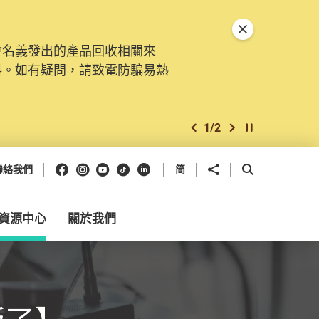
關閉特別通告
會名義發出的產品回收相關來
料。如有疑問，請致電防騙易熱
1
/
2
上一個
下一個
開始/暫停幻燈
Facebook
Instagram
Youtube
抖音
領英
分享到
開啟搜尋框
聯絡我們
简
資源中心
關於我們