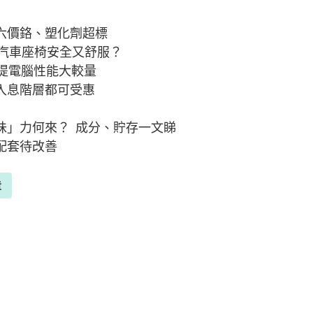
出六價鉻、塑化劑超標
童汽車座椅安全又舒服？
手提電腦性能大較量
同入息階層都可受惠
味」力何來？ 成分、貯存一文睇
配套待改善
章