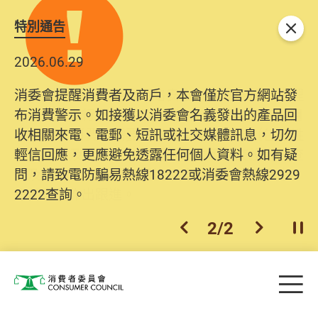
特別通告
關閉
2026.06.29
2025.10.31
消委會提醒消費者及商戶，本會僅於官方網站發
為提升使用者體驗及網絡安全，本會的投訴處理
布消費警示。如接獲以消委會名義發出的產品回
系統已經進行升級及推出新功能。由2025年11月
收相關來電、電郵、短訊或社交媒體訊息，切勿
10日起，消費者需要提供基本聯絡資料（包括姓
輕信回應，更應避免透露任何個人資料。如有疑
名、電郵及電話）註冊帳戶，才可提交投訴、查
問，請致電防騙易熱線18222或消委會熱線2929
詢及建議。所有提交紀錄將清晰整合於帳戶中，
2222查詢。
方便日後作出跟進。
2
/
2
上一個
下一個
開
Skip to main content
目
消費者委員會