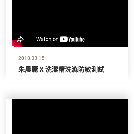
2018.03.15
朱晨麗 X 洗潔精洗滌防敏測試