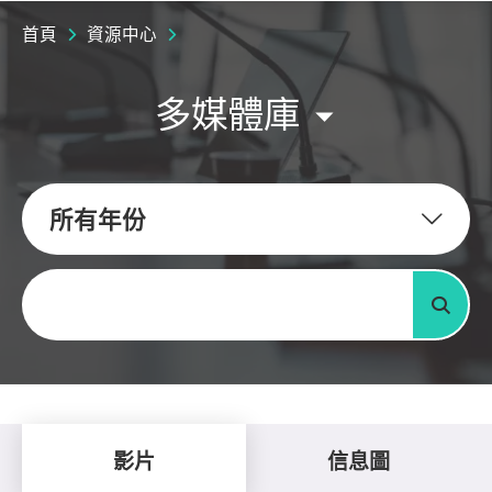
首頁
資源中心
多媒體庫
所有年份
關鍵字
搜尋
影片
信息圖