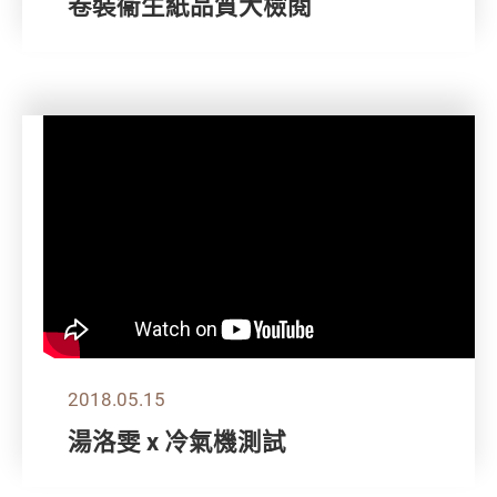
卷裝衞生紙品質大檢閱
2018.05.15
湯洛雯 x 冷氣機測試