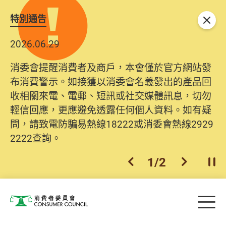
特別通告
關閉
2026.06.29
消委會提醒消費者及商戶，本會僅於官方網站發
布消費警示。如接獲以消委會名義發出的產品回
收相關來電、電郵、短訊或社交媒體訊息，切勿
輕信回應，更應避免透露任何個人資料。如有疑
問，請致電防騙易熱線18222或消委會熱線2929
2222查詢。
1
/
2
上一個
下一個
開
Skip to main content
目
消費者委員會