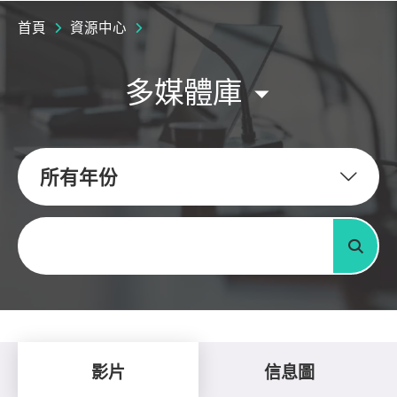
首頁
資源中心
多媒體庫
所有年份
關鍵字
搜尋
影片
信息圖