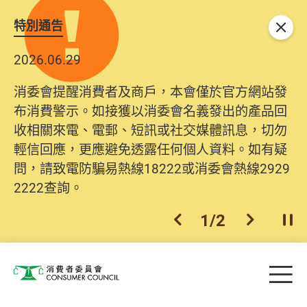
特別通告
關閉
2026.06.29
消委會提醒消費者及商戶，本會僅於官方網站發
布消費警示。如接獲以消委會名義發出的產品回
收相關來電、電郵、短訊或社交媒體訊息，切勿
輕信回應，更應避免透露任何個人資料。如有疑
問，請致電防騙易熱線18222或消委會熱線2929
2222查詢。
1
/
2
上一個
下一個
開
Skip to main content
目
消費者委員會