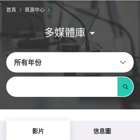
首頁
資源中心
多媒體庫
所有年份
關鍵字
搜尋
影片
信息圖