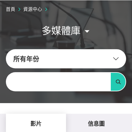
首頁
資源中心
多媒體庫
所有年份
關鍵字
搜尋
影片
信息圖