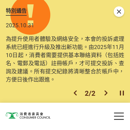
特別通告
關閉
2025.10.31
為提升使用者體驗及網絡安全，本會的投訴處理
系統已經進行升級及推出新功能。由2025年11月
10日起，消費者需要提供基本聯絡資料（包括姓
名、電郵及電話）註冊帳戶，才可提交投訴、查
詢及建議。所有提交紀錄將清晰整合於帳戶中，
方便日後作出跟進。
2
/
2
上一個
下一個
開
Skip to main content
目
消費者委員會