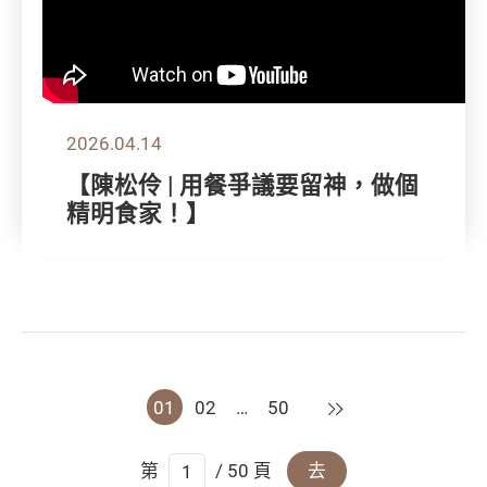
2026.04.14
【陳松伶 | 用餐爭議要留神，做個
精明食家！】
下一頁
01
02
…
50
第
/ 50 頁
去