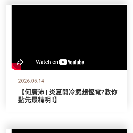
2026.05.14
【何廣沛 | 炎夏開冷氣想慳電?教你
點先最精明 !】