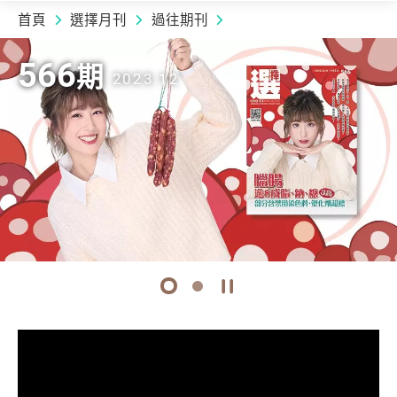
首頁
選擇月刊
過往期刊
2023.12 | 566
期
566
566
566
566
期
期
期
期
2023.12
2023.12
2023.12
2023.12
下載期刊
下載期刊
1
2
開始/暫停幻燈片