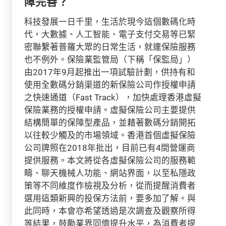
障完善？
科技發展一日千里，生活於現今這個數碼化時
代，大數據、人工智能、電子支付交易等已緊
密聯繫著普羅大眾的日常生活，就連保險服務
也不例外。保險業監管局（下稱「保監局」）
由2017年9月起推出一項試驗計劃，供持有和
使用全數碼分銷渠道的新保險公司作授權申請
之快速通道（Fast Track），加快處理香港虛擬
保險業務的授權申請。虛擬保險公司主要提供
結構簡單的保障型產品，並藉著數碼分銷開拓
以往較少觸及的市場領域。香港首個虛擬保險
公司牌照在2018年批出，目前已有4間營運商
提供服務。本文將從各虛擬保險公司的服務範
疇、聊天機械人功能、網站界面，以至私隱政
策等不同維度作檢視及分析，從而提醒消費者
選用這類新興的投保方法前，要多加了解。與
此同時，本會亦希望透過是次調查及觀察所得
等結果，鼓勵業界同儕提升水平，為消費者提