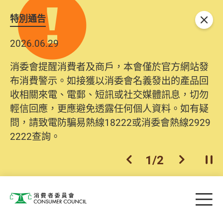
特別通告
關閉
2026.06.29
消委會提醒消費者及商戶，本會僅於官方網站發
布消費警示。如接獲以消委會名義發出的產品回
收相關來電、電郵、短訊或社交媒體訊息，切勿
輕信回應，更應避免透露任何個人資料。如有疑
問，請致電防騙易熱線18222或消委會熱線2929
2222查詢。
1
/
2
上一個
下一個
開
Skip to main content
目
消費者委員會