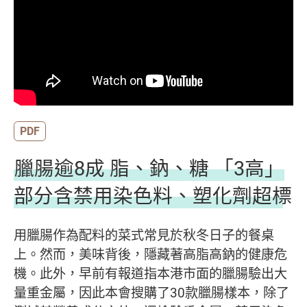
PDF
臘腸逾8成 脂、鈉、糖 「3高」
部分含禁用染色料、塑化劑超標
用臘腸作為配料的菜式常見於秋冬日子的餐桌
上。然而，美味背後，隱藏著高脂高鈉的健康危
機。此外，早前有報道指本港市面的臘腸驗出大
量重金屬，因此本會搜購了30款臘腸樣本，除了